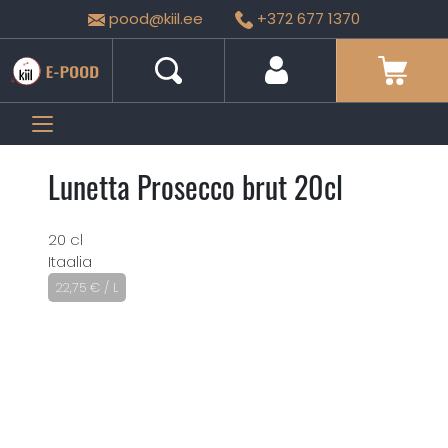
pood@kiil.ee
+372 677 1370
Lunetta Prosecco brut 20cl
20 cl
Itaalia
22,75
€
/ L