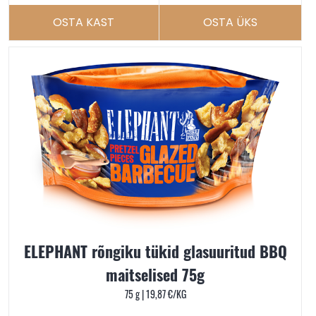
OSTA KAST
OSTA ÜKS
ELEPHANT rõngiku tükid glasuuritud BBQ
maitselised 75g
75 g |
19,87
€
/KG