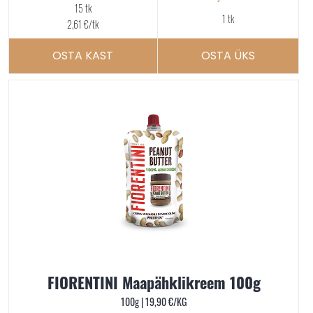
15 tk
1 tk
2,61
€
/tk
OSTA KAST
OSTA ÜKS
FIORENTINI Maapähklikreem 100g
100g |
19,90
€
/KG