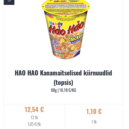
HAO HAO Kanamaitselised kiirnuudlid
(topsis)
68g |
16,18
€
/KG
12,54
€
1,10
€
12 tk
1 tk
1,05
€
/tk