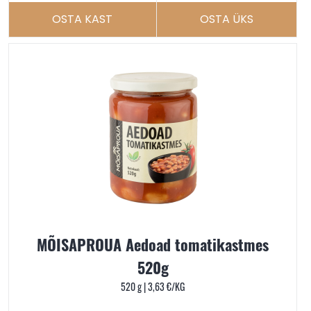
OSTA KAST
OSTA ÜKS
MÕISAPROUA Aedoad tomatikastmes
520g
520 g |
3,63
€
/KG