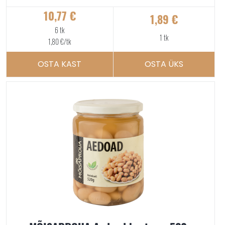
10,77
€
1,89
€
6 tk
1 tk
1,80
€
/tk
OSTA KAST
OSTA ÜKS