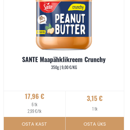
SANTE Maapähklikreem Crunchy
350g |
9,00
€
/KG
17,96
€
3,15
€
6 tk
1 tk
2,99
€
/tk
OSTA KAST
OSTA ÜKS