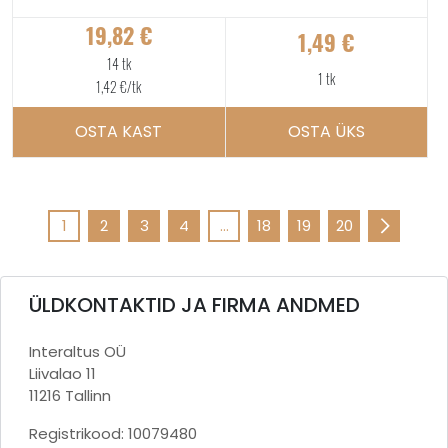
19,82
€
1,49
€
14 tk
1 tk
1,42
€
/tk
OSTA KAST
OSTA ÜKS
1
2
3
4
…
18
19
20
ÜLDKONTAKTID JA FIRMA ANDMED
Interaltus OÜ
Liivalao 11
11216 Tallinn
Registrikood: 10079480