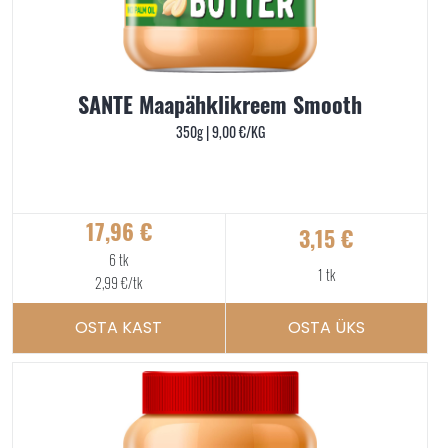
SANTE Maapähklikreem Smooth
350g |
9,00
€
/KG
17,96
€
3,15
€
6 tk
1 tk
2,99
€
/tk
OSTA KAST
OSTA ÜKS