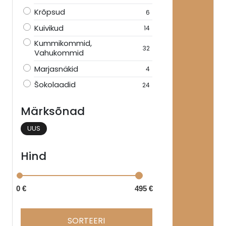
Krõpsud
6
Kuivikud
14
Kummikommid,
32
Vahukommid
Marjasnäkid
4
Šokolaadid
24
Märksõnad
UUS
Hind
0 €
495 €
SORTEERI