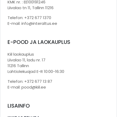
KMK nr. : EE100191246
Liivalao tn 11, Tallinn 11216
Telefon: +372 677 1370
E-mail: info@interaltus.ee
E-POOD JA LAOKAUPLUS
Kiil laokauplus
Liivalao 11, ladu nr. 17
11216 Tallinn
Lahtiolekuajad E-R 10:00-16:30
Telefon: +372 677 13 87
E-mail: pood@kiil.ee
LISAINFO