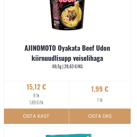
AJINOMOTO Oyakata Beef Udon
kiirnuudlisupp veiselihaga
69,5g |
28,63
€
/KG
15,12
€
1,99
€
8 tk
1 tk
1,89
€
/tk
OSTA KAST
OSTA ÜKS