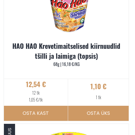
HAO HAO Krevetimaitselised kiirnuudlid
tšilli ja laimiga (topsis)
68g |
16,18
€
/KG
12,54
€
1,10
€
12 tk
1 tk
1,05
€
/tk
OSTA KAST
OSTA ÜKS
UUS