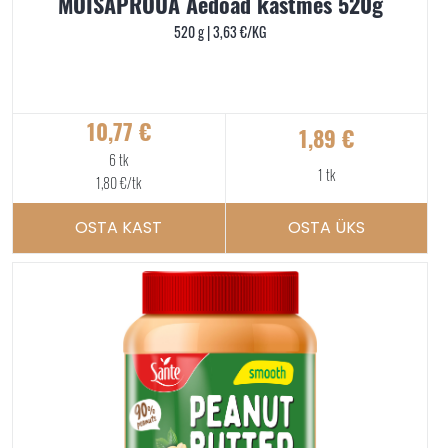
MÕISAPROUA Aedoad kastmes 520g
520 g |
3,63
€
/KG
10,77
€
1,89
€
6 tk
1 tk
1,80
€
/tk
OSTA KAST
OSTA ÜKS