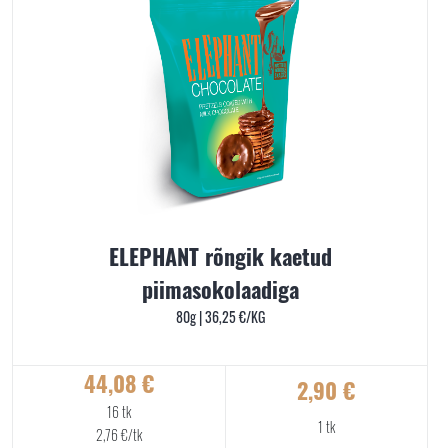
ELEPHANT rõngik kaetud
piimasokolaadiga
80g |
36,25
€
/KG
44,08
€
2,90
€
16 tk
1 tk
2,76
€
/tk