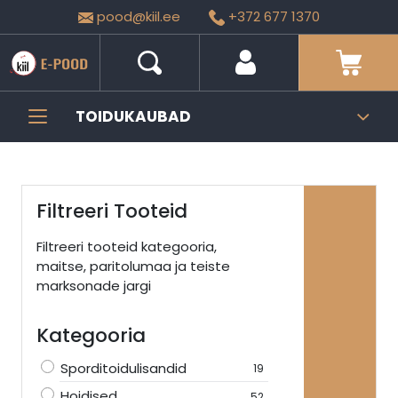
pood@kiil.ee
+372 677 1370
TOIDUKAUBAD
Filtreeri Tooteid
Filtreeri tooteid kategooria,
maitse, paritolumaa ja teiste
marksonade jargi
Kategooria
Sporditoidulisandid
19
Hoidised
52