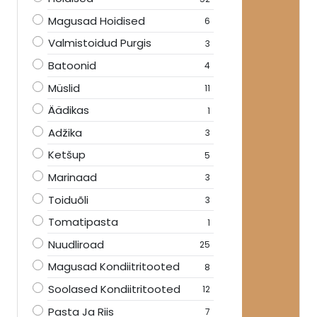
Magusad Hoidised
6
Valmistoidud Purgis
3
Batoonid
4
Müslid
11
Äädikas
1
Adžika
3
Ketšup
5
Marinaad
3
Toiduõli
3
Tomatipasta
1
Nuudliroad
25
Magusad Kondiitritooted
8
Soolased Kondiitritooted
12
Pasta Ja Riis
7