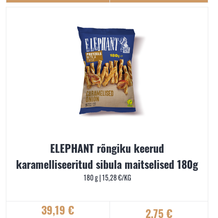
ELEPHANT rõngiku keerud
karamelliseeritud sibula maitselised 180g
180 g |
15,28
€
/KG
39,19
€
2,75
€