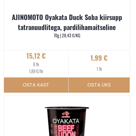
AJINOMOTO Oyakata Duck Soba kiirsupp
tatranuudlitega, pardilihamaitseline
70g |
28,43
€
/KG
15,12
€
1,99
€
8 tk
1 tk
1,89
€
/tk
OSTA KAST
OSTA ÜKS