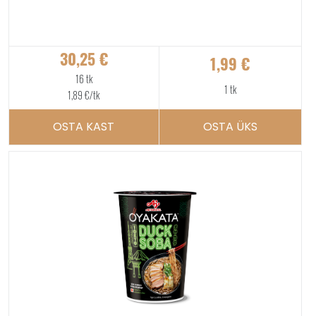
30,25
€
1,99
€
16 tk
1 tk
1,89
€
/tk
OSTA KAST
OSTA ÜKS