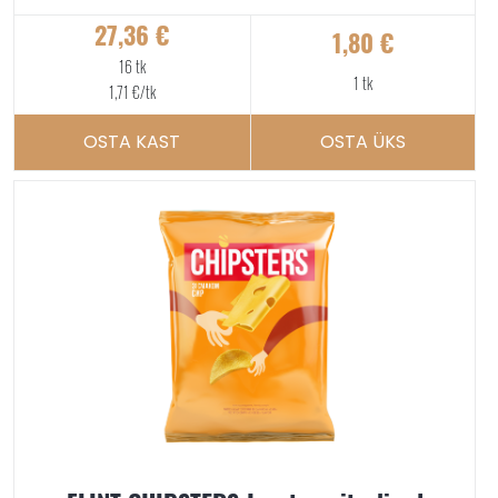
27,36
€
1,80
€
16 tk
1 tk
1,71
€
/tk
OSTA KAST
OSTA ÜKS