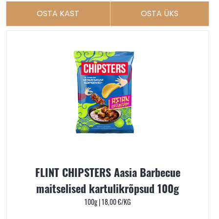
OSTA KAST
OSTA ÜKS
FLINT CHIPSTERS Aasia Barbecue
maitselised kartulikrõpsud 100g
100g |
18,00
€
/KG