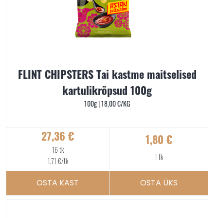
FLINT CHIPSTERS Tai kastme maitselised
kartulikrõpsud 100g
100g |
18,00
€
/KG
27,36
€
1,80
€
16 tk
1 tk
1,71
€
/tk
OSTA KAST
OSTA ÜKS