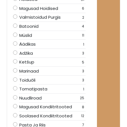
Magusad Hoidised
6
Valmistoidud Purgis
2
Batoonid
4
Müslid
11
Äädikas
1
Adžika
3
Ketšup
5
Marinaad
3
Toiduõli
3
Tomatipasta
1
Nuudliroad
25
Magusad Kondiitritooted
8
Soolased Kondiitritooted
12
Pasta Ja Riis
7