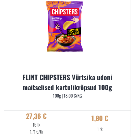
FLINT CHIPSTERS Vürtsika udoni
maitselised kartulikrõpsud 100g
100g |
18,00
€
/KG
27,36
€
1,80
€
16 tk
1 tk
1,71
€
/tk