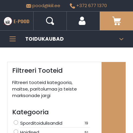
pood@kiil.ee
+372 677 1370
TOIDUKAUBAD
Filtreeri Tooteid
Filtreeri tooteid kategooria,
maitse, paritolumaa ja teiste
marksonade jargi
Kategooria
Sporditoidulisandid
19
Hoidised
51