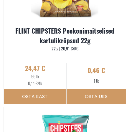
FLINT CHIPSTERS Peekonimaitselised
kartulikrõpsud 22g
22 g |
20,91
€
/KG
24,47
€
0,46
€
56 tk
1 tk
0,44
€
/tk
OSTA KAST
OSTA ÜKS