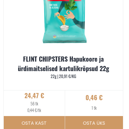
FLINT CHIPSTERS Hapukoore ja
ürdimaitselised kartulikrõpsud 22g
22g |
20,91
€
/KG
24,47
€
0,46
€
56 tk
1 tk
0,44
€
/tk
OSTA KAST
OSTA ÜKS