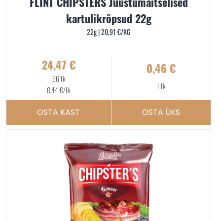
FLINT CHIPSTERS Juustumaitselised
kartulikrõpsud 22g
22g |
20,91
€
/KG
24,47
€
0,46
€
56 tk
1 tk
0,44
€
/tk
OSTA KAST
OSTA ÜKS