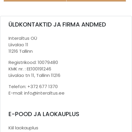
ÜLDKONTAKTID JA FIRMA ANDMED
Interaltus OÜ
Liivalao 11
11216 Tallinn
Registrikood: 10079480
KMK nr. : EE100191246
Liivalao tn 11, Tallinn 11216
Telefon: +372 677 1370
E-mail: info@interaltus.ee
E-POOD JA LAOKAUPLUS
Kiil laokauplus