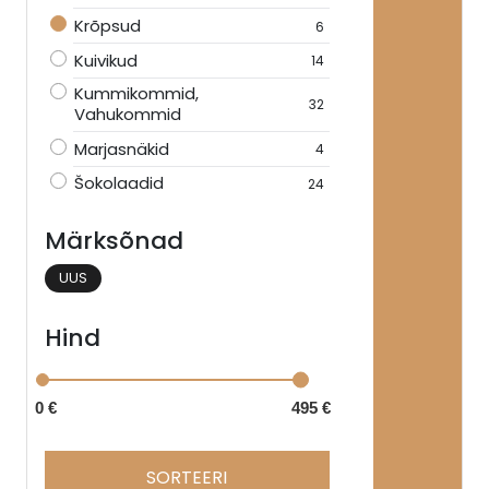
Krõpsud
6
Kuivikud
14
Kummikommid,
32
Vahukommid
Marjasnäkid
4
Šokolaadid
24
Märksõnad
UUS
Hind
0 €
495 €
SORTEERI