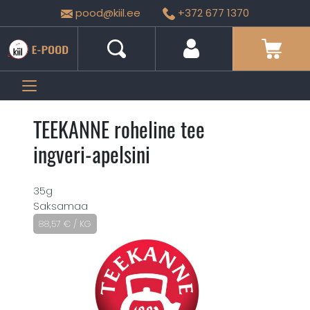
pood@kiil.ee
+372 677 1370
TEEKANNE roheline tee
ingveri-apelsini
35g
Saksamaa
88,57
€
/ KG